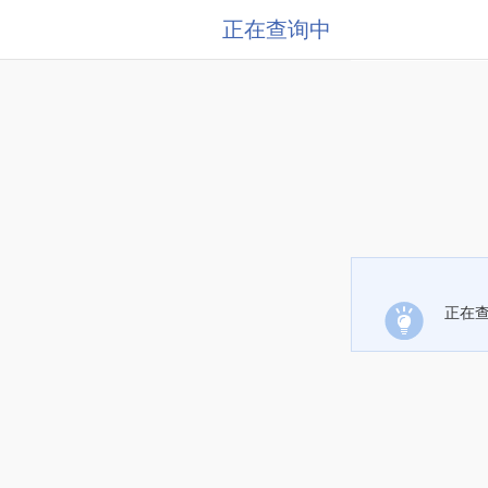
正在查询中
正在