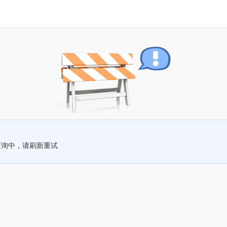
查询中，请刷新重试